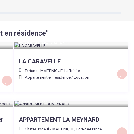
 en résidence"
A partir de 70 €
/nuit
LA CARAVELLE
Tartane - MARTINIQUE
,
La Trinité
Appartement en résidence
/
Location
A partir de 75 €
/nuit
er
APPARTEMENT LA MEYNARD
Chateauboeuf - MARTINIQUE
,
Fort-de-France