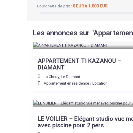
0 EUR à 1,000 EUR
Fourchette de prix :
Les annonces sur "Appartement
A partir de 75 €
/nuit
APPARTEMENT TI KAZANOU –
DIAMANT
La Cherry
,
Le Diamant
Appartement en résidence
/
Location
A partir de 80 €
/nuit
LE VOILIER – Elégant studio vue m
avec piscine pour 2 pers