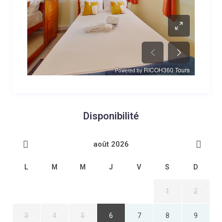
Disponibilité
août 2026
L
M
M
J
V
S
D
1
2
3
4
5
6
7
8
9