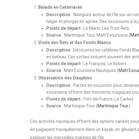
Balade en Catamaran
Description
: Naviguez autour de l’île sur un c
nager et plonger en apnée. Des excursions à la 
Points de départ
: Le Marin, Les Trois-Îlets
Source
: Martinique Tour, Matt Excursions​
(
Matt
Visite des Îlets et des Fonds Blancs
Description
: Découvrez les célèbres Fonds Bla
en bateau. Ces sorties incluent souvent des arr
Points de départ
: Le François, Le Robert
Source
: Matt Excursions Nautiques​
(
Matt Excu
Observation des Dauphins
Description
: Partez en excursion pour observer
excursions offrent des moments magiques pour
Points de départ
: Fort-de-France, Le Carbet
Source
: Martinique Tour​
(
Martinique Tour
)
​.
Ces activités nautiques offrent des options variées pour
en pagayant tranquillement dans un kayak, en glissant s
explorer les merveilles marines de l’île.