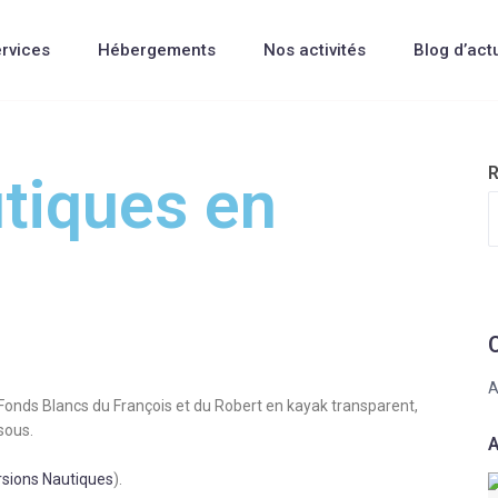
rvices
Hébergements
Nos activités
Blog d’act
R
utiques en
A
s Fonds Blancs du François et du Robert en kayak transparent,
sous.
A
rsions Nautiques
)
​.