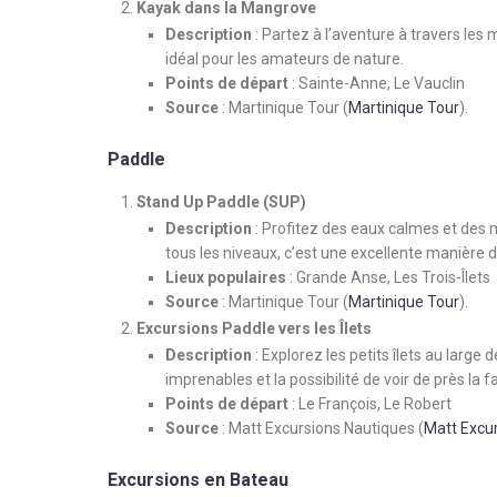
Kayak dans la Mangrove
Description
: Partez à l’aventure à travers les
idéal pour les amateurs de nature.
Points de départ
: Sainte-Anne, Le Vauclin
Source
: Martinique Tour​
(
Martinique Tour
)
​.
Paddle
Stand Up Paddle (SUP)
Description
: Profitez des eaux calmes et des 
tous les niveaux, c’est une excellente manière d
Lieux populaires
: Grande Anse, Les Trois-Îlets
Source
: Martinique Tour​
(
Martinique Tour
)
​.
Excursions Paddle vers les Îlets
Description
: Explorez les petits îlets au large
imprenables et la possibilité de voir de près la f
Points de départ
: Le François, Le Robert
Source
: Matt Excursions Nautiques​
(
Matt Excu
Excursions en Bateau